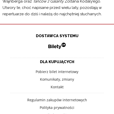
Wajnberga oraz
Tańców z Galanty
Zoltána Kodály’ego.
Utwory te, choć napisane przed wielu laty, pozostają w
repertuarze do dziś i należą do najchętniej słuchanych.
Program:
DOSTAWCA SYSTEMU
George Enescu
Poemat rumuński – suita symfoniczna
(Poème roumain – suite symphonique) op. 1
na orkiestrę i chór męski
DLA KUPUJĄCYCH
***
Pobierz bilet internetowy
Komunikaty, zmiany
Mieczysław Wajnberg
Kontakt
Koncert wiolonczelowy d-moll op. 43
Regulamin zakupów internetowych
Zoltán Kodály
Polityka prywatności
Tańce z Galanty (Galántai táncok)