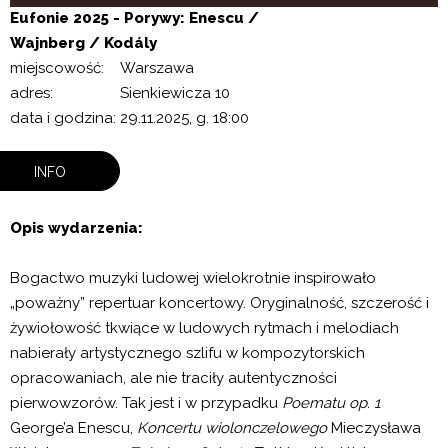
Eufonie 2025 - Porywy: Enescu /
Wajnberg / Kodály
miejscowość:
Warszawa
adres:
Sienkiewicza 10
data i godzina:
29.11.2025, g. 18:00
INFO
Opis wydarzenia:
Bogactwo muzyki ludowej wielokrotnie inspirowało
„poważny” repertuar koncertowy. Oryginalność, szczerość i
żywiołowość tkwiące w ludowych rytmach i melodiach
nabierały artystycznego szlifu w kompozytorskich
opracowaniach, ale nie traciły autentyczności
pierwowzorów. Tak jest i w przypadku
Poematu op. 1
George’a Enescu,
Koncertu wiolonczelowego
Mieczysława