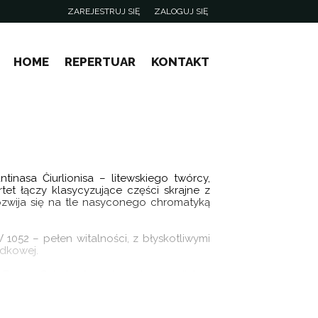
ZAREJESTRUJ SIĘ
ZALOGUJ SIĘ
0
0,00
HOME
REPERTUAR
KONTAKT
PLN
14
53
inasa Čiurlionisa – litewskiego twórcy,
et łączy klasycyzujące części skrajne z
ozwija się na tle nasyconego chromatyką
052 – pełen witalności, z błyskotliwymi
odkowej.
” Franza Schuberta – dramatyczny dialog
ec śmierci”.