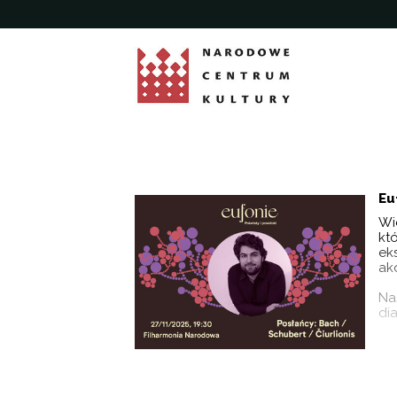
'
Eu
Wi
kt
ek
ak
Na
di
Na
życ
Pr