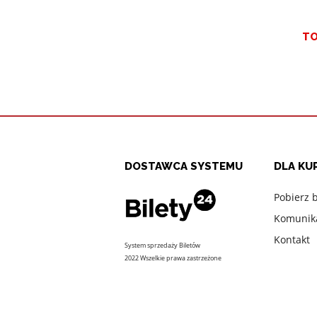
Mik
Kw
TO
ara
Jo
Ko
Fr
Kw
ar
Wy
DOSTAWCA SYSTEMU
DLA KU
Lu
Pobierz b
Li
Komunika
Ser
Pr
Kontakt
System sprzedaży Biletów
2022 Wszelkie prawa zastrzeżone