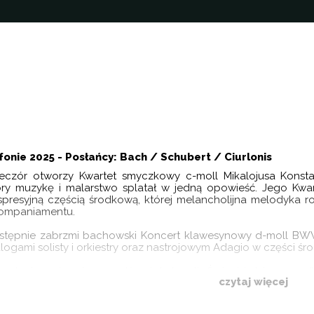
fonie 2025 - Posłańcy: Bach / Schubert / Ciurlonis
eczór otworzy Kwartet smyczkowy c-moll Mikalojusa Konstant
óry muzykę i malarstwo splatał w jedną opowieść. Jego Kwart
spresyjną częścią środkową, której melancholijna melodyka r
ompaniamentu.
stępnie zabrzmi bachowski Koncert klawesynowy d-moll BWV 1
alogami solisty i orkiestry oraz nastrojowym Adagio w części śr
 zakończenie usłyszymy Kwartet d-moll „Śmierć i dziewczyna
czytaj więcej
ia i śmierci, którego finałowa tarantella przywodzi na myśl „tani
ogram: