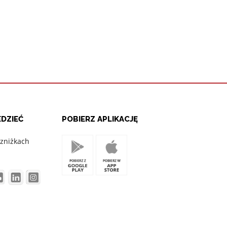
DZIEĆ
POBIERZ APLIKACJĘ
 zniżkach
e: https://www.eufonie.pl/regulamin