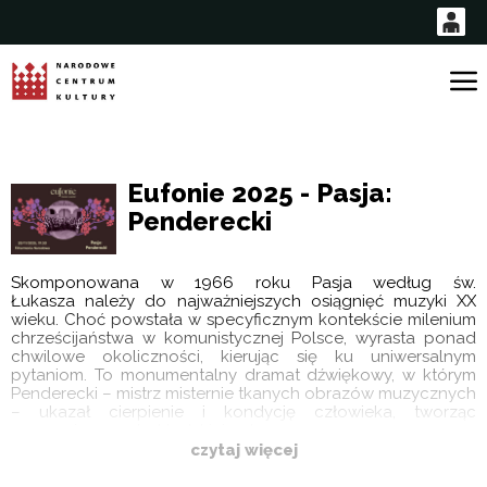
0
0,00
G
PLN
'
Eufonie 2025 - Pasja:
14
53
Penderecki
Skomponowana w 1966 roku Pasja według św.
Łukasza należy do najważniejszych osiągnięć muzyki XX
wieku. Choć powstała w specyficznym kontekście milenium
chrześcijaństwa w komunistycznej Polsce, wyrasta ponad
chwilowe okoliczności, kierując się ku uniwersalnym
pytaniom. To monumentalny dramat dźwiękowy, w którym
Penderecki – mistrz misternie tkanych obrazów muzycznych
– ukazał cierpienie i kondycję człowieka, tworząc
poruszający portret ludzkiej natury.
czytaj więcej
Wykonawcy: