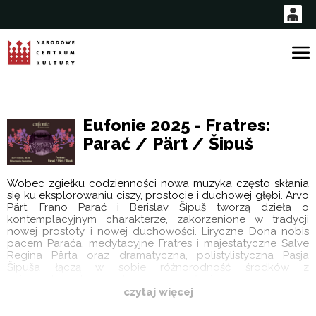
0
0,00
G
PLN
'
Eufonie 2025 - Fratres:
14
52
Parać / Pärt / Šipuš
Wobec zgiełku codzienności nowa muzyka często skłania
się ku eksplorowaniu ciszy, prostocie i duchowej głębi. Arvo
Pärt, Frano Parać i Berislav Šipuš tworzą dzieła o
kontemplacyjnym charakterze, zakorzenione w tradycji
nowej prostoty i nowej duchowości. Liryczne Dona nobis
pacem Paraća, medytacyjne Fratres i majestatyczne Salve
Regina Pärta oraz dramatyczna, polistylistyczna Pasja
Šipuša łączą w sobie różnorodność środków z
uniwersalnym, humanistycznym przesłaniem.
czytaj więcej
Program: